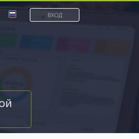
ВХОД
КОЙ