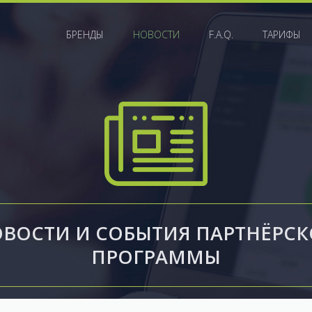
БРЕНДЫ
НОВОСТИ
F.A.Q.
ТАРИФЫ
ВОСТИ И СОБЫТИЯ ПАРТНЁРС
ПРОГРАММЫ