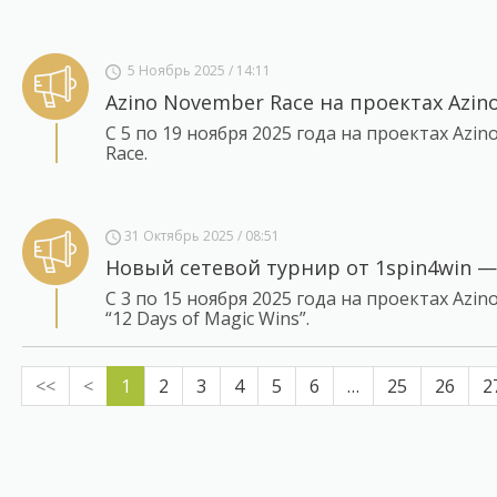
5 Ноябрь 2025 / 14:11
Azino November Race на проектах Azino
С 5 по 19 ноября 2025 года на проектах Azi
Race.
31 Октябрь 2025 / 08:51
Новый сетевой турнир от 1spin4win — “
С 3 по 15 ноября 2025 года на проектах Azi
“12 Days of Magic Wins”.
<<
<
1
2
3
4
5
6
…
25
26
2