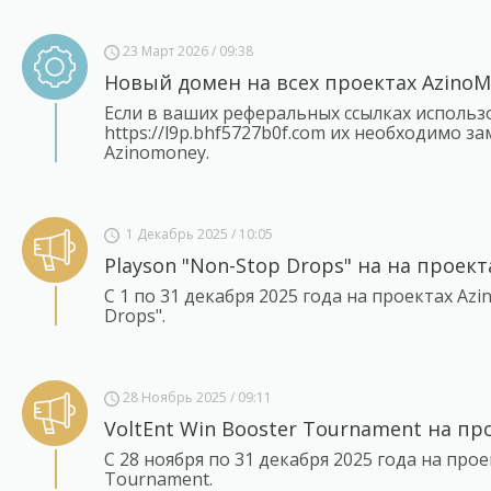
23 Март 2026 / 09:38
Новый домен на всех проектах Azino
Если в ваших реферальных ссылках использо
https://l9p.bhf5727b0f.com их необходимо 
Azinomoney.
1 Декабрь 2025 / 10:05
Playson "Non-Stop Drops" на на проекта
С 1 по 31 декабря 2025 года на проектах Azi
Drops".
28 Ноябрь 2025 / 09:11
VoltEnt Win Booster Tournament на про
С 28 ноября по 31 декабря 2025 года на прое
Tournament.