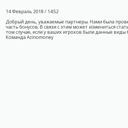
14 Февраль 2018 / 14:52
Добрый день, уважаемые партнеры. Нами была прове
часть бонусов. В связи с этим может измениться ста
том случае, если у ваших игроков были данные виды 
Команда Azinomoney