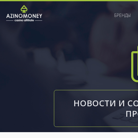
БРЕНДЫ
НОВОСТИ И С
П