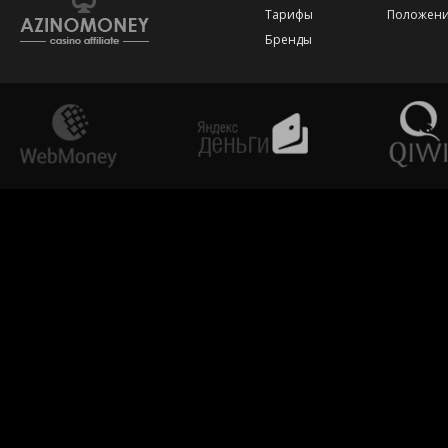
Тарифы
Положени
Бренды